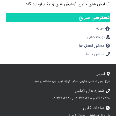
آزمایش های جنین
,
آزمایش های ژنتیک
,
آزمایشگاه
دسترسی سریع
خانه
نوبت دهی
دستور العمل ها
تماس با ما
آدرس
کرج، بلوار طالقانی جنوبی، نبش کوچه عین الهی ساختمان سبز
شماره های تماس
02635778 و 02632702800 و 02632702880
ساعات کاری
شنبه تا پنجشنبه از ساعت 6 صبح