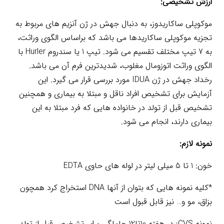
ارزش تشخیصی:
موکوپلی ساکاریدوز، به دنبال جهش در ژن آنزیم های مربوط به
تجزیه موکوپلی ساکاریدها می باشد که براساس الگوی وراثت،
به 7 تیپ مختلف تقسیم می شود. تیپ 1 یا سندروم Hurler با
الگوی وراثت اتوزومال مغلوب، شدیدترین فرم آن می باشد.
رخداد جهش در ژن IDUA مورد بررسی قرار می گیرد. این
آزمایش برای تشخیص افراد ناقل و مبتلا به بیماری و همچنین
تشخیص قبل از تولد در خانواده هایی که فرد مبتلا به این
بیماری دارند، انجام می شود.
نمونه لازم:
خون: 1 تا 5 میلی لیتر در لوله های حاوی EDTA
*کلیه نمونه هایی که بتوان از آنها DNA استخراج کرد همچون
بزاق، مو و… نیز قابل قبول است
نمونه CVS: در هفته 10تا12 حاملگی برای تشخیص قبل از تولد