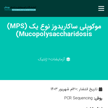
موکوپلی ساکاریدوز نوع یک (MPS)
Mucopolysaccharidosis)
آزمایشات
<-
ژنتیک
تاریخ انتشار :
20ام شهریور 1403
روش:
PCR Sequencing