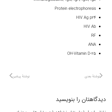
Protein electrophoresis
HIV Ag p24
HIV Ab
RF
ANA
25-OH-Vitamin D
نوشتهٔ بعدی
نوشتهٔ پیشین
دیدگاهتان را بنویسید