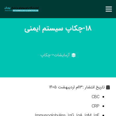
18-چکاپ سیستم ایمنی
آزمایشات
<-
چکاپ
تاریخ انتشار :
13ام اردیبهشت 1405
CBC
CRP
Immunoglobulins: IgG, IgA, IgM, IgE